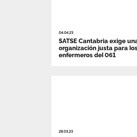
04.04.23
SATSE Cantabria exige un
organización justa para lo
enfermeros del 061
28.03.23