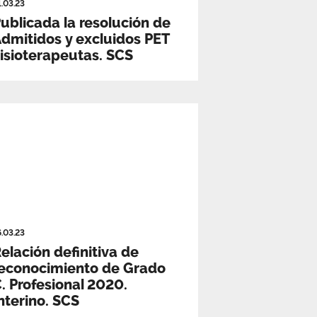
1.03.23
ublicada la resolución de
dmitidos y excluidos PET
isioterapeutas. SCS
6.03.23
elación definitiva de
econocimiento de Grado
. Profesional 2020.
nterino. SCS