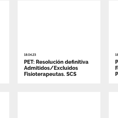
18.04.23
1
PET: Resolución definitiva
P
Admitidos/Excluidos
F
Fisioterapeutas. SCS
P