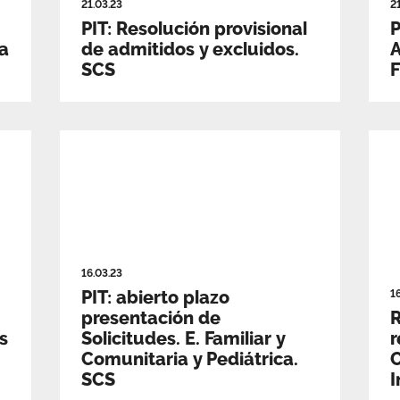
21.03.23
2
PIT: Resolución provisional
P
ha
de admitidos y excluidos.
A
SCS
F
16.03.23
PIT: abierto plazo
1
presentación de
R
s
Solicitudes. E. Familiar y
r
Comunitaria y Pediátrica.
C
SCS
I