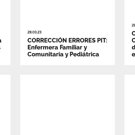
2
28.03.23
a
CORRECCIÓN ERRORES PIT:
C
s
Enfermera Familiar y
d
Comunitaria y Pediátrica