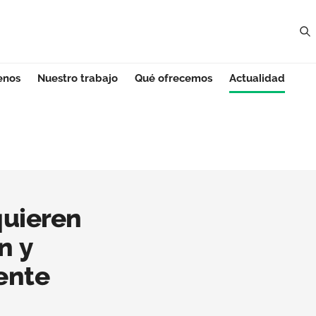
enos
Nuestro trabajo
Qué ofrecemos
Actualidad
a
quieren
n y
ente