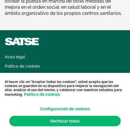
olvidar la puesta en marcha de otras medidas de
mejora en el orden social, en salud laboral y en el
ámbito organizativo de los propios centros sanitarios.
Aviso legal
Política de cookies
Sistema interno de información
Al hacer clic en “Aceptar todas las cookies”, usted acepta que las
Protección datos personales
cookies se guarden en su dispositivo para mejorar la navegación del
sitio, analizar el uso del mismo, y colaborar con nuestros estudios para
Contacto
Política de cookies
marketing.
Configuración de cookies
Rechazar todas