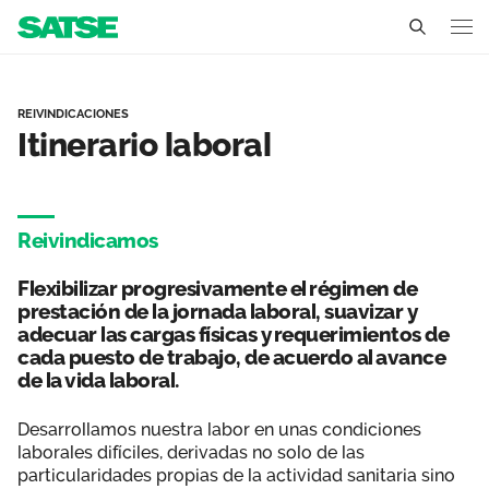
Itinerario laboral - Canta
Cantabria
REIVINDICACIONES
Itinerario laboral
Conócenos
Un sindicato profesional e independiente
Nuestro trabajo
Reivindicamos
Delegados Sindicales
Ámbitos de negociación
Qué ofrecemos
Flexibilizar progresivamente el régimen de
Estructura organizativa
Secciones sindicales
prestación de la jornada laboral, suavizar y
Actualidad
adecuar las cargas físicas y requerimientos de
Transparencia
cada puesto de trabajo, de acuerdo al avance
Servicios
Temas
Contáctanos
de la vida laboral.
Ventajas
Noticias
Desarrollamos nuestra labor en unas condiciones
laborales difíciles, derivadas no solo de las
Notas de prensa
particularidades propias de la actividad sanitaria sino