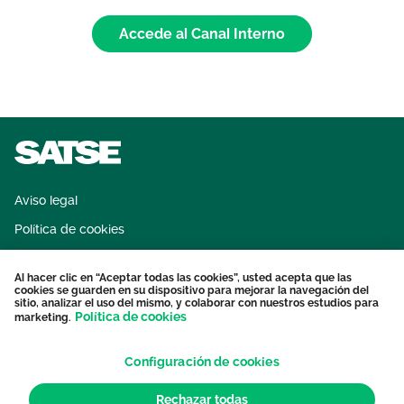
Accede al Canal Interno
Aviso legal
Política de cookies
Sistema interno de información
Al hacer clic en “Aceptar todas las cookies”, usted acepta que las
Protección datos personales
cookies se guarden en su dispositivo para mejorar la navegación del
sitio, analizar el uso del mismo, y colaborar con nuestros estudios para
Contacto
Política de cookies
marketing.
Configuración de cookies
Rechazar todas