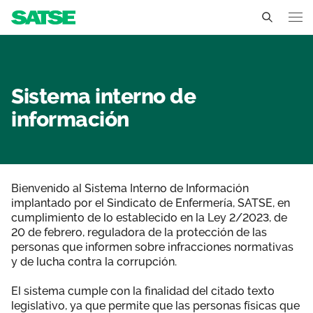
Sistema interno de infor
Cantabria
Conócenos
Sistema interno de
información
Un sindicato profesional e independiente
Nuestro trabajo
Delegados Sindicales
Ámbitos de negociación
Qué ofrecemos
Estructura organizativa
Bienvenido al Sistema Interno de Información
Secciones sindicales
Actualidad
implantado por el Sindicato de Enfermería, SATSE, en
cumplimiento de lo establecido en la Ley 2/2023, de
Transparencia
Servicios
20 de febrero, reguladora de la protección de las
Temas
Contáctanos
personas que informen sobre infracciones normativas
Ventajas
y de lucha contra la corrupción.
Noticias
El sistema cumple con la finalidad del citado texto
Notas de prensa
legislativo, ya que permite que las personas físicas que